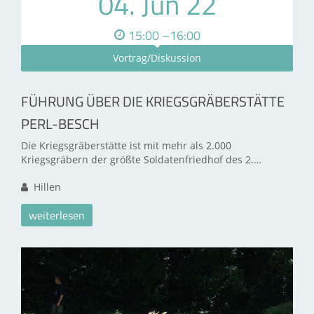
04. Jun 22
15:00 –16:00
Vortrag/Diskussion
FÜHRUNG ÜBER DIE KRIEGSGRÄBERSTÄTTE
PERL-BESCH
Die Kriegsgräberstätte ist mit mehr als 2.000
Kriegsgräbern der größte Soldatenfriedhof des 2.…
Hillen
weiterlesen