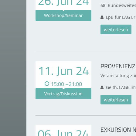
26. Jun 24
68. Bundesweite
Workshop/Seminar
LpB für LAG Er
weiterlesen
11. Jun 24
PROVENIEN
Veranstaltung z
15:00 –21:00
Geith, LAGE im
Vortrag/Diskussion
weiterlesen
06. Jun 24
EXKURSION 