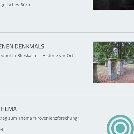
gelisches Büro
FENEN DENKMALS
dhof in Blieskastel - Historie vor Ort.
THEMA
trag zum Thema "Provenienzforschung"
eit