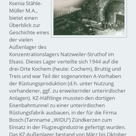
Ksenia Stähle-
Müller M.A.,
bietet einen
Überblick zur
Geschichte eines
der vielen
Außenlager des
Konzentrationslagers Natzweiler-Struthof im
Elsass. Dieses Lager verteilte sich 1944 auf die
drei Orte Kochem (heute: Cochem), Bruttig und
Treis und war Teil der sogenannten A-Vorhaben
der Rüstungsproduktion (d.h. unter Nutzung
vorhandener, ggf. zu erweiternder unterirdischer
Anlagen). KZ-Häftlinge mussten den dortigen
Eisenbahntunnel zu einer unterirdischen
Rüstungsfabrik ausbauen, in der für die Firma
Bosch (Tarnname „WIDU“) Zündkerzen zum
Einsatz in der Flugzeugindustrie gefertigt wurden.
Das KZ-Außenlager bestand von März bis Oktober