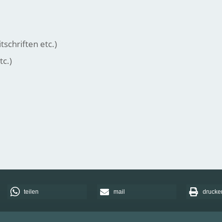
schriften etc.)
tc.)
teilen
mail
drucke