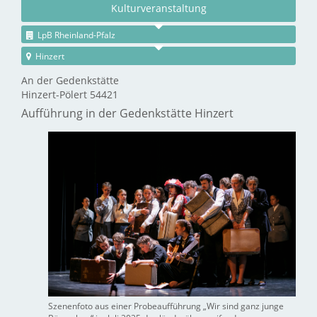
Kulturveranstaltung
LpB Rheinland-Pfalz
Hinzert
An der Gedenkstätte
Hinzert-Pölert 54421
Aufführung in der Gedenkstätte Hinzert
Szenenfoto aus einer Probeaufführung „Wir sind ganz junge