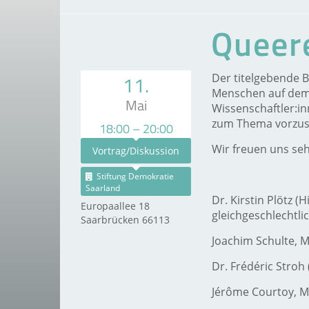
Queere
11.
Der titelgebende 
Menschen auf dem 
Mai
Wissenschaftler:i
zum Thema vorzust
18:00 – 20:00
Wir freuen uns se
Vortrag/Diskussion
Stiftung Demokratie
Saarland
Dr. Kirstin Plötz (
Europaallee 18
gleichgeschlechtli
Saarbrücken 66113
Joachim Schulte, M
Dr. Frédéric Stroh 
Jérôme Courtoy, M