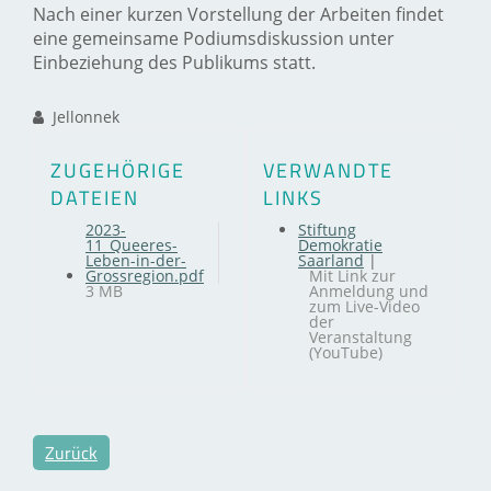
Nach einer kurzen Vorstellung der Arbeiten findet
eine gemeinsame Podiumsdiskussion unter
Einbeziehung des Publikums statt.
Jellonnek
ZUGEHÖRIGE
VERWANDTE
DATEIEN
LINKS
2023-
Stiftung
11_Queeres-
Demokratie
Leben-in-der-
Saarland
|
Grossregion.pdf
Mit Link zur
3 MB
Anmeldung und
zum Live-Video
der
Veranstaltung
(YouTube)
Zurück